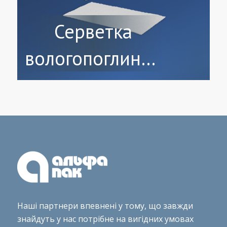
Серветка
вологопоглинаюча
із додаванням
гранул
суперабсорбенту
Наші партнери впевнені у тому, що завжди
знайдуть у нас потрібне на вигідних умовах