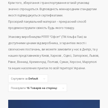
Крім того, зберігання і транспортування в такій упаковці
значно спрощується. Відповідність міжнародним стандартам
якості підтверджується сертифікатами.
Прозорий пакувальний матеріал – прекрасний спосіб
продемонструвати свіжість будь-якого товару.
Упаковку виробництва РППП “Офсет” (ТМ Альфа Пак) за
доступними цінами від виробника, з гарантією якості і
своєчасних постачань, ви можете замовити у нас в Дніпрі, та у
наших представників у Києві, Харкові , Одесі, Запоріжжі, Львові,
Рівне, Вінниці, Кременчуці, Полтаві, Сумах, Херсоні, Маріуполі
та інших населених пунктах по всій території України.
Сортувати за
Default
Показувати
16 Товарів на сторінці