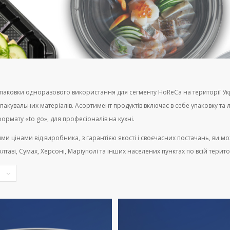
аковки одноразового використання для сегменту HoReCa на території Украї
 пакувальних матеріалів. Асортимент продуктів включає в себе упаковку та
 формату «to go», для професіоналів на кухні.
 цінами від виробника, з гарантією якості і своєчасних постачань, ви може
Полтаві, Сумах, Херсоні, Маріуполі та інших населених пунктах по всій терито