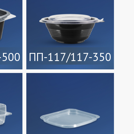
-500
ПП-117/117-350