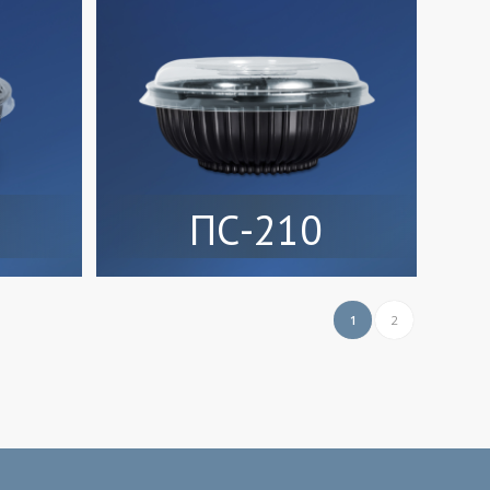
ПС-210
1
2