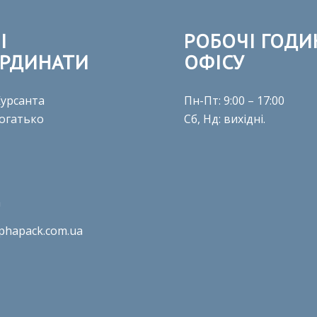
І
РОБОЧІ ГОДИ
РДИНАТИ
ОФІСУ
 Курсанта
Пн-Пт: 9:00 – 17:00
огатько
Сб, Нд: вихідні.
а
phapack.com.ua