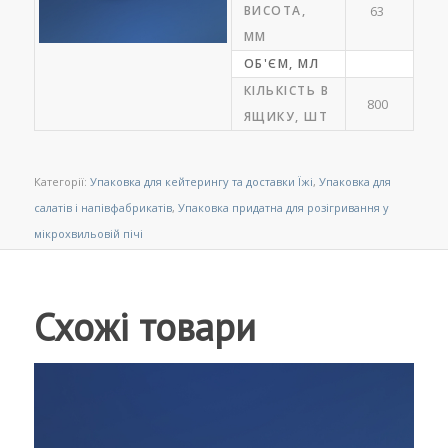
ВИСОТА,
63
ММ
ОБ'ЄМ, МЛ
КІЛЬКІСТЬ В
800
ЯЩИКУ, ШТ
Категорії:
Упаковка для кейтерингу та доставки Їжі
,
Упаковка для
салатів і напівфабрикатів
,
Упаковка придатна для розігривання у
мікрохвильовій пічі
Схожі товари