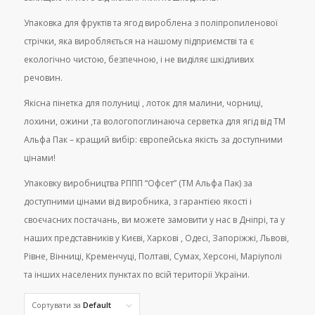
Упаковка для фруктів та ягод вироблена з поліпропиленової
стрічки, яка виробляється на нашому підприємстві та є
екологічно чистою, безпечною, і не виділяє шкідливих
речовин.
Якісна пінетка для полуниці , лоток для малини, чорниці,
лохини, ожини ,та вологопоглинаюча серветка для ягід від ТМ
Альфа Пак – кращий вибір: європейська якість за доступними
цінами!
Упаковку виробництва РППП “Офсет” (ТМ Альфа Пак) за
доступними цінами від виробника, з гарантією якості і
своєчасних постачань, ви можете замовити у нас в Дніпрі, та у
наших представників у Києві, Харкові , Одесі, Запоріжжі, Львові,
Рівне, Вінниці, Кременчуці, Полтаві, Сумах, Херсоні, Маріуполі
та інших населених пунктах по всій території України.
Сортувати за
Default