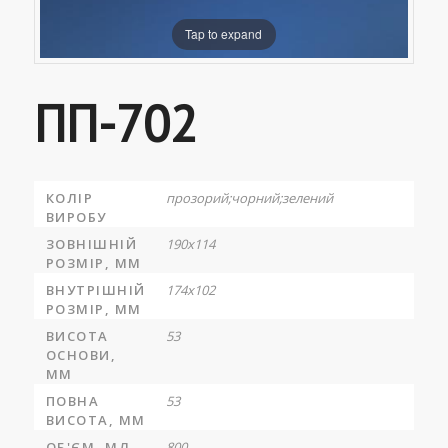
Tap to expand
ПП-702
КОЛІР
прозорий;чорний;зелений
ВИРОБУ
ЗОВНІШНІЙ
190х114
РОЗМІР, ММ
ВНУТРІШНІЙ
174х102
РОЗМІР, ММ
ВИСОТА
53
ОСНОВИ,
ММ
ПОВНА
53
ВИСОТА, ММ
ОБ'ЄМ, МЛ
800