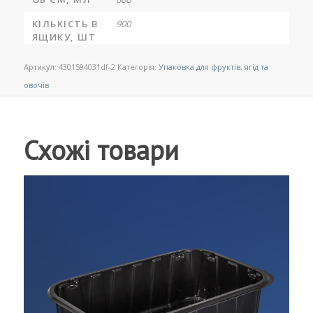
КІЛЬКІСТЬ В
900
ЯЩИКУ, ШТ
Артикул:
4301594031df-2
Категорія:
Упаковка для фруктів, ягід та
овочів
Схожі товари