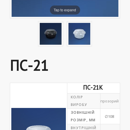
Tap to expand
ПС-21
ПС-21К
КОЛІР
прозорий
ВИРОБУ
ЗОВНІШНІЙ
∅108
РОЗМІР, ММ
ВНУТРІШНІЙ