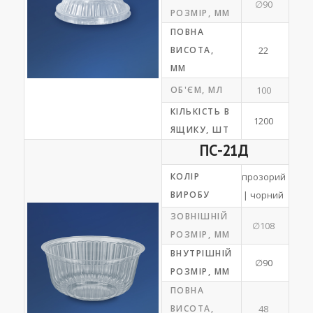
∅90
РОЗМІР, ММ
ПОВНА
ВИСОТА,
22
ММ
ОБ'ЄМ, МЛ
100
КІЛЬКІСТЬ В
1200
ЯЩИКУ, ШТ
ПС-21Д
КОЛІР
прозорий
ВИРОБУ
| чорний
ЗОВНІШНІЙ
∅108
РОЗМІР, ММ
ВНУТРІШНІЙ
∅90
РОЗМІР, ММ
ПОВНА
ВИСОТА,
48