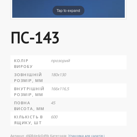
Tap to expand
ПС-143
КОЛІР
прозорий
ВИРОБУ
ЗОВНІШНІЙ
180х130
РОЗМІР, ММ
ВНУТРІШНІЙ
166х116,5
РОЗМІР, ММ
ПОВНА
45
ВИСОТА, ММ
КІЛЬКІСТЬ В
600
ЯЩИКУ, ШТ
Артикул:
d608de4c0d9b
Категорія:
Упаковка для салатів і