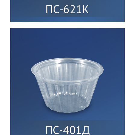
ПС-621К
ПС-401Д