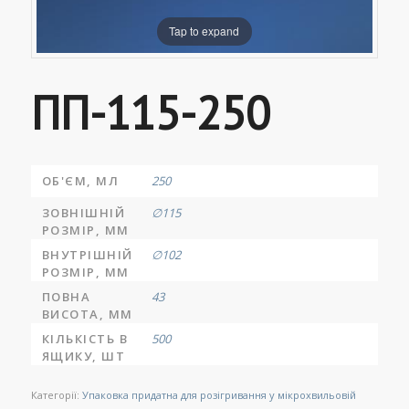
Tap to expand
ПП-115-250
ОБ'ЄМ, МЛ
250
ЗОВНІШНІЙ
∅115
РОЗМІР, ММ
ВНУТРІШНІЙ
∅102
РОЗМІР, ММ
ПОВНА
43
ВИСОТА, ММ
КІЛЬКІСТЬ В
500
ЯЩИКУ, ШТ
Категорії:
Упаковка придатна для розігривання у мікрохвильовій