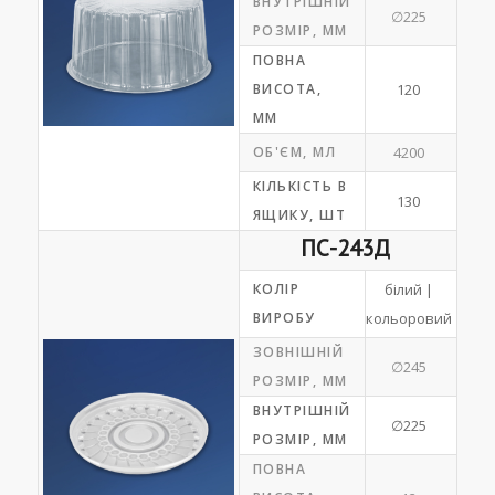
ВНУТРІШНІЙ
∅225
РОЗМІР, ММ
ПОВНА
ВИСОТА,
120
ММ
ОБ'ЄМ, МЛ
4200
КІЛЬКІСТЬ В
130
ЯЩИКУ, ШТ
ПС-243Д
КОЛІР
білий |
ВИРОБУ
кольоровий
ЗОВНІШНІЙ
∅245
РОЗМІР, ММ
ВНУТРІШНІЙ
∅225
РОЗМІР, ММ
ПОВНА