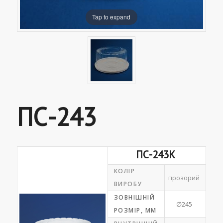
Tap to expand
ПС-243
ПС-243К
КОЛІР
прозорий
ВИРОБУ
ЗОВНІШНІЙ
∅245
РОЗМІР, ММ