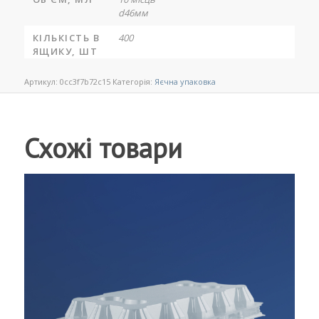
d46мм
КІЛЬКІСТЬ В
400
ЯЩИКУ, ШТ
Артикул:
0cc3f7b72c15
Категорія:
Яєчна упаковка
Схожі товари