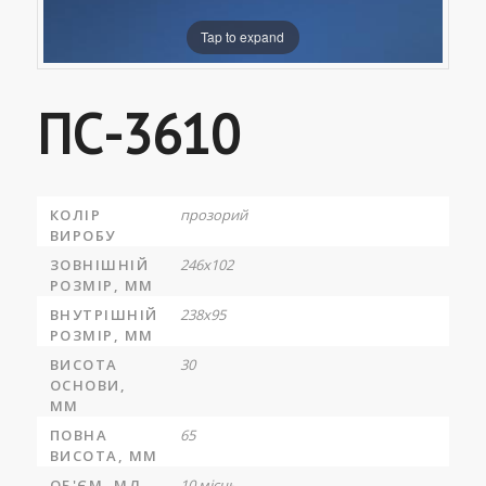
Tap to expand
ПС-3610
КОЛІР
прозорий
ВИРОБУ
ЗОВНІШНІЙ
246х102
РОЗМІР, ММ
ВНУТРІШНІЙ
238х95
РОЗМІР, ММ
ВИСОТА
30
ОСНОВИ,
ММ
ПОВНА
65
ВИСОТА, ММ
ОБ'ЄМ, МЛ
10 місць