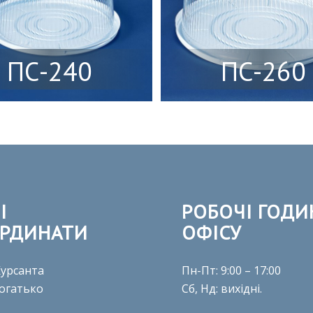
ПС-240
ПС-260
І
РОБОЧІ ГОДИ
РДИНАТИ
ОФІСУ
 Курсанта
Пн-Пт: 9:00 – 17:00
огатько
Сб, Нд: вихідні.