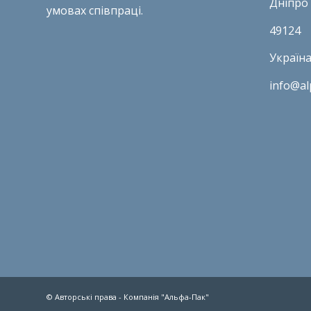
Дніпро
умовах співпраці.
49124
Україн
info@al
© Авторські права - Компанія "Альфа-Пак"