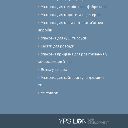
Упаковка для салатів і напівфабрикатів
Упаковка для морозива та десертів
Упаковка для м'яса та інших м'ясних
виробів
Упаковка для суші та соусів
Касети для розсади
Упаковка придатна для розігривання у
мікрохвильовій пічі
Яєчна упаковка
Упаковка для кейтерингу та доставки
Їжі
Усі товари