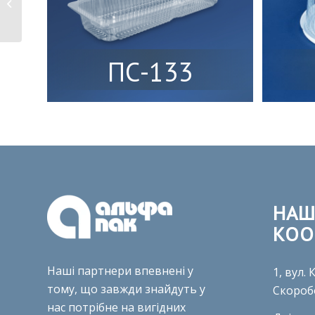
ПП-116-500
ПС-133
НАШ
КОО
Наші партнери впевнені у
1, вул.
тому, що завжди знайдуть у
Скороб
нас потрібне на вигідних