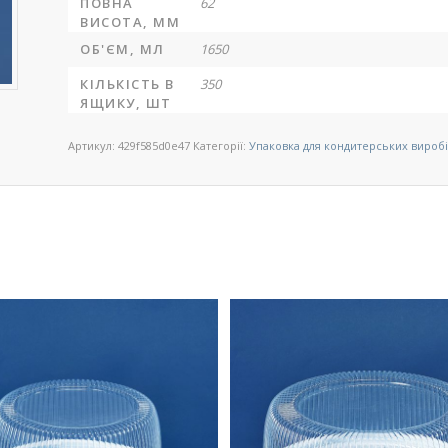
ПОВНА
62
ВИСОТА, ММ
ОБ'ЄМ, МЛ
1650
КІЛЬКІСТЬ В
350
ЯЩИКУ, ШТ
Артикул:
429f585d0e47
Категорії:
Упаковка для кондитерських вироб