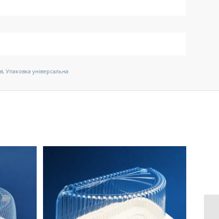
ів
,
Упаковка універсальна