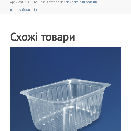
Артикул:
316921c05c3a
Категорія:
Упаковка для салатів і
напівфабрикатів
Схожі товари