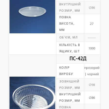
ВНУТРІШНІЙ
∅86
РОЗМІР, ММ
ПОВНА
ВИСОТА,
27
ММ
ОБ'ЄМ, МЛ
--------
КІЛЬКІСТЬ В
1000
ЯЩИКУ, ШТ
ПС-42Д
КОЛІР
прозорий
ВИРОБУ
| чорний
ЗОВНІШНІЙ
∅98
РОЗМІР, ММ
ВНУТРІШНІЙ
∅86
РОЗМІР, ММ
ПОВНА